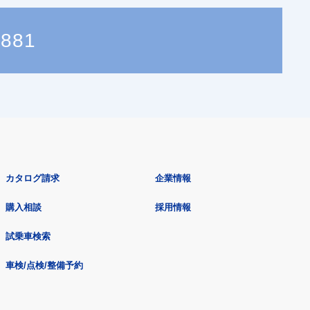
8881
カタログ請求
企業情報
購入相談
採用情報
試乗車検索
車検/点検/整備予約