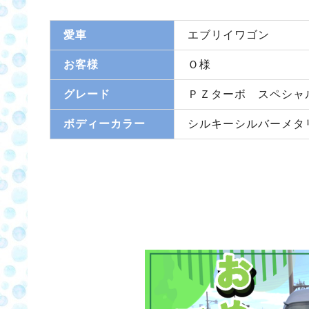
愛車
エブリイワゴン
お客様
Ｏ様
グレード
ＰＺターボ スペシャ
ボディーカラー
シルキーシルバーメタ