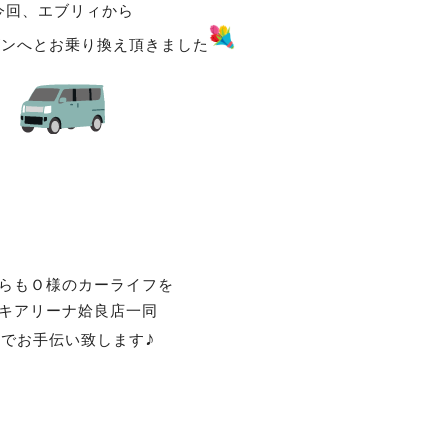
今回、エブリィから
ンへとお乗り換え頂きました
らもＯ様のカーライフを
キアリーナ姶良店一同
♪
力でお手伝い致します