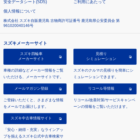
安全データシート(SDS)
ご利用にあたって
個人情報について
株式会社 スズキ自販鹿児島 古物商許可証番号 鹿児島県公安委員会 第
961020040146号
スズキメーカーサイト
スズキ四輪車
見積り
メーカーサイト
シミュレーション
車種の詳細などメーカー情報をご覧
スズキのクルマの見積りを簡単にシ
いただける、メーカーサイトです。
ミュレーションできます。
メールマガジン登録
リコール等情報
ご登録いただくと、さまざまな情報
リコール/改善対策/サービスキャンペ
をメールでお届けします。
ーンの情報をご覧いただけます。
スズキ中古車情報サイト
「安心・納得・充実」なラインアッ
プを揃えるスズキ公式中古車検索サ