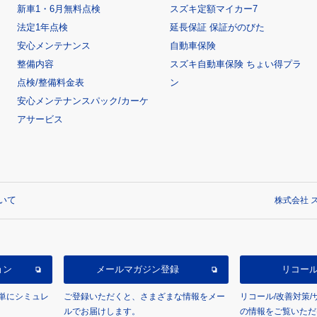
新車1・6月無料点検
スズキ定額マイカー7
法定1年点検
延長保証 保証がのびた
安心メンテナンス
自動車保険
整備内容
スズキ自動車保険 ちょい得プラ
点検/整備料金表
ン
安心メンテナンスパック/カーケ
アサービス
いて
株式会社 ス
ョン
メールマガジン登録
リコー
単にシミュレ
ご登録いただくと、さまざまな情報をメー
リコール/改善対策
ルでお届けします。
の情報をご覧いただ