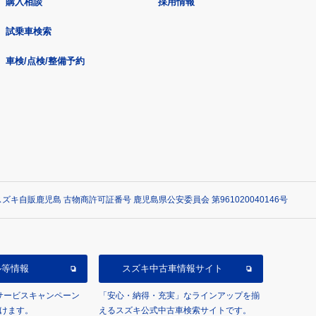
購入相談
採用情報
試乗車検索
車検/点検/整備予約
ズキ自販鹿児島 古物商許可証番号 鹿児島県公安委員会 第961020040146号
ル等情報
スズキ中古車情報サイト
/サービスキャンペーン
「安心・納得・充実」なラインアップを揃
けます。
えるスズキ公式中古車検索サイトです。