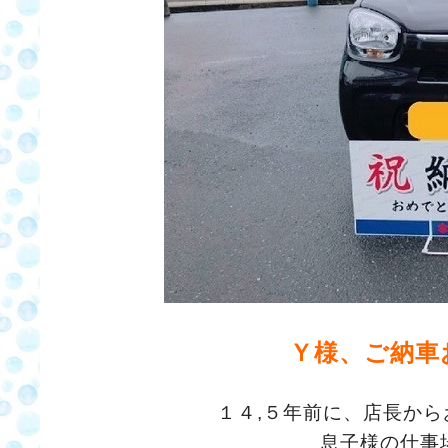
Ｙ様、ご納車
１４,５年前に、店長か
息子様の仕事