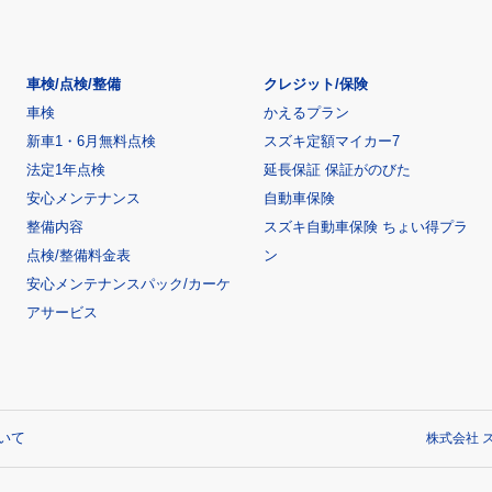
車検/点検/整備
クレジット/保険
車検
かえるプラン
新車1・6月無料点検
スズキ定額マイカー7
法定1年点検
延長保証 保証がのびた
安心メンテナンス
自動車保険
整備内容
スズキ自動車保険 ちょい得プラ
点検/整備料金表
ン
安心メンテナンスパック/カーケ
アサービス
いて
株式会社 ス