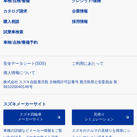
車検/点検/整備
クレジット/保険
カタログ請求
企業情報
購入相談
採用情報
試乗車検索
車検/点検/整備予約
安全データシート(SDS)
ご利用にあたって
個人情報について
株式会社 スズキ自販鹿児島 古物商許可証番号 鹿児島県公安委員会 第
961020040146号
スズキメーカーサイト
スズキ四輪車
見積り
メーカーサイト
シミュレーション
車種の詳細などメーカー情報をご覧
スズキのクルマの見積りを簡単にシ
いただける、メーカーサイトです。
ミュレーションできます。