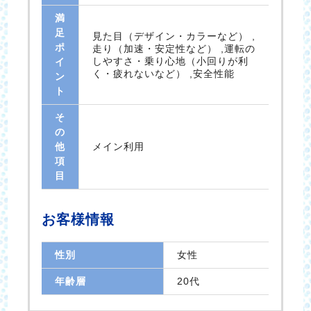
満
足
見た目（デザイン・カラーなど） ,
ポ
走り（加速・安定性など） ,運転の
しやすさ・乗り心地（小回りが利
イ
く・疲れないなど） ,安全性能
ン
ト
そ
の
他
メイン利用
項
目
お客様情報
性別
女性
年齢層
20代