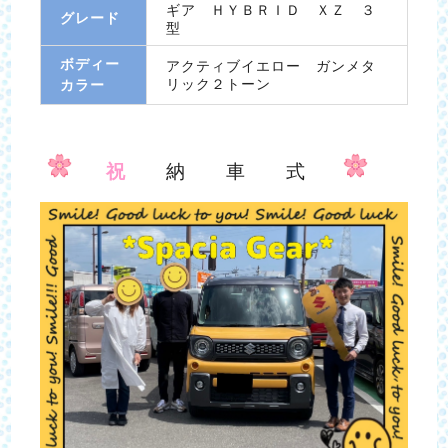
ギア ＨＹＢＲＩＤ ＸＺ ３
グレード
型
ボディー
アクティブイエロー ガンメタ
リック２トーン
カラー
祝
納 車 式