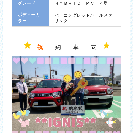
グレード
ＨＹＢＲＩＤ ＭＶ ４型
ボディーカ
バーニングレッドパールメタ
リック
ラー
祝
納 車 式