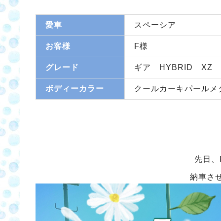
愛車
スペーシア
お客様
F様
グレード
ギア HYBRID XZ
ボディーカラー
クールカーキパールメ
先日、
納車さ