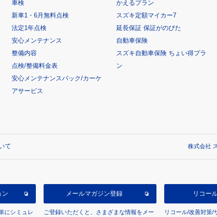
車検
かえるプラン
新車1・6月無料点検
スズキ定額マイカー7
法定1年点検
延長保証 保証がのびた
安心メンテナンス
自動車保険
整備内容
スズキ自動車保険 ちょい得プラ
点検/整備料金表
ン
安心メンテナンスパック/カーケ
アサービス
いて
株式会社 ス
ョン
メールマガジン登録
リコー
単にシミュレ
ご登録いただくと、さまざまな情報をメー
リコール/改善対策