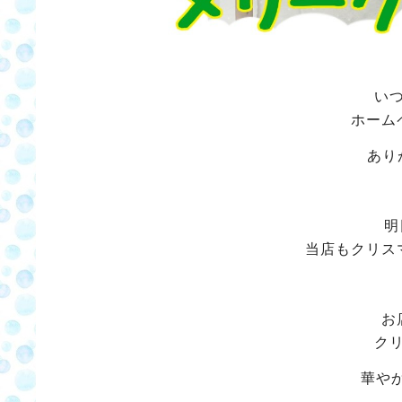
い
ホーム
あり
明
当店もクリス
お
ク
華や