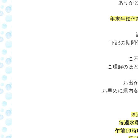
ありがと
年末年始休
下記の期間
ご
ご理解のほ
お出
お早めに県内
※
毎週水
午前10時