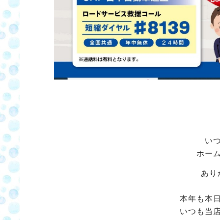
い
ホー
あり
本年も本
いつも当