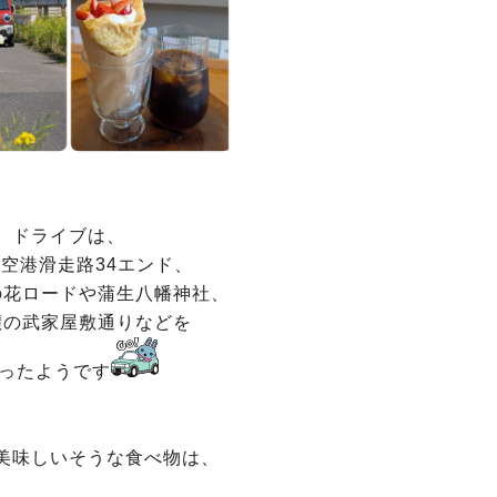
ドライブは、
空港滑走路34エンド、
の花ロードや蒲生八幡神社、
麓の武家屋敷通りなどを
ったようです
美味しいそうな食べ物は、