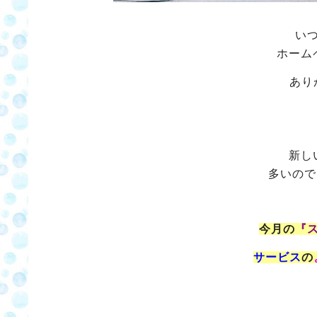
い
ホーム
あり
新し
多いので
今月の
『
サービス
の