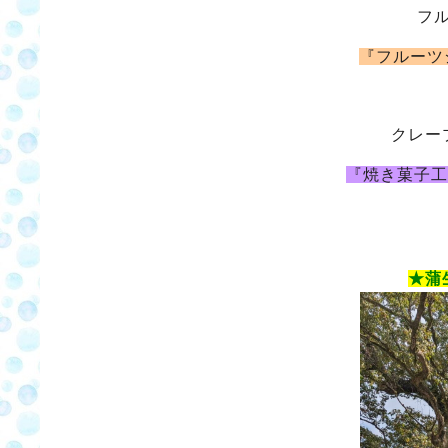
フ
『フルーツ
クレー
『焼き菓子工
★蒲