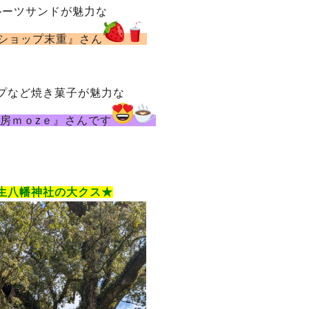
ルーツサンドが魅力な
ショップ末重』さん
プなど焼き菓子が魅力な
房ｍｏzｅ』さんです
生八幡神社の大クス★