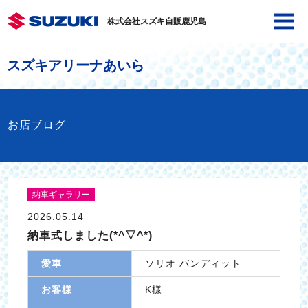
株式会社スズキ自販鹿児島
スズキアリーナあいら
お店ブログ
納車ギャラリー
2026.05.14
納車式しました(*^▽^*)
愛車
ソリオ バンディット
お客様
K様