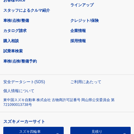
お客様Voice
ラインアップ
スタッフによるクルマ紹介
車検/点検/整備
クレジット/保険
カタログ請求
企業情報
購入相談
採用情報
試乗車検索
車検/点検/整備予約
安全データシート(SDS)
ご利用にあたって
個人情報について
東中国スズキ自動車 株式会社 古物商許可証番号 岡山県公安委員会 第
721090013738号
スズキメーカーサイト
スズキ四輪車
見積り