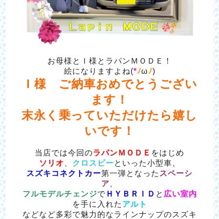
お母様とＩ様とラパンＭＯＤＥ！
絵になりますよね(
*
ﾉ
ω
ﾉ
)
Ｉ様 ご納車おめでとうござい
ます！
末永く乗っていただけたら嬉し
いです！
当店では今回の
ラパンＭＯＤＥ
をはじめ
ソリオ
、
クロスビー
といった小型車、
スズキコネクトカー
第一弾となった
スペーシ
ア
、
フルモデルチェンジ
で
ＨＹＢＲＩＤ
と
広い室内
を手に入れた
アルト
などなど多彩で魅力的なラインナップのスズキ