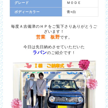
グレード
ＭＯＤＥ
ボディーカラー
青×白
毎度Ａ吉備津のＨＰをご覧下さりありがとうご
ざいます！
営業 板野
です。
今日は先日納めさせていただいた
ラパン
のご紹介です！