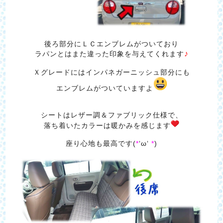
後ろ部分にＬＣエンブレムがついており
♪
ラパンとはまた違った印象を与えてくれます
Ｘグレードにはインパネガーニッシュ部分にも
エンブレムがついていますよ
シートはレザー調＆ファブリック仕様で、
落ち着いたカラーは暖かみを感じます
座り心地も最高です(
*
‘ω‘
*
)