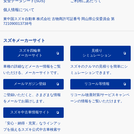
安全データシート(SDS)
ご利用にあたって
個人情報について
東中国スズキ自動車 株式会社 古物商許可証番号 岡山県公安委員会 第
721090013738号
スズキメーカーサイト
スズキ四輪車
見積り
メーカーサイト
シミュレーション
車種の詳細などメーカー情報をご覧
スズキのクルマの見積りを簡単にシ
いただける、メーカーサイトです。
ミュレーションできます。
メールマガジン登録
リコール等情報
ご登録いただくと、さまざまな情報
リコール/改善対策/サービスキャンペ
をメールでお届けします。
ーンの情報をご覧いただけます。
スズキ中古車情報サイト
「安心・納得・充実」なラインアッ
プを揃えるスズキ公式中古車検索サ