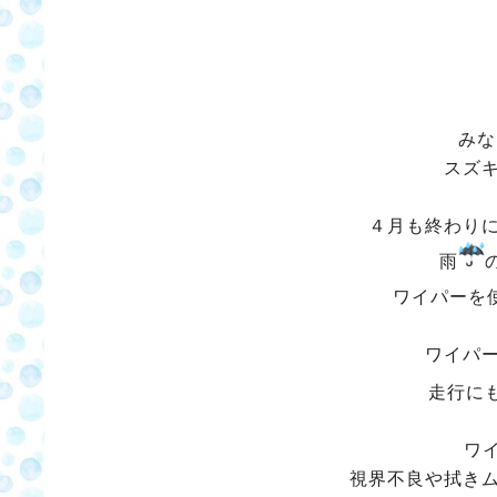
みな
スズ
４月も終わり
雨
ワイパーを
ワイパ
走行に
ワイ
視界不良や拭き