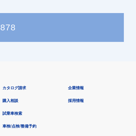
8878
カタログ請求
企業情報
購入相談
採用情報
試乗車検索
車検/点検/整備予約