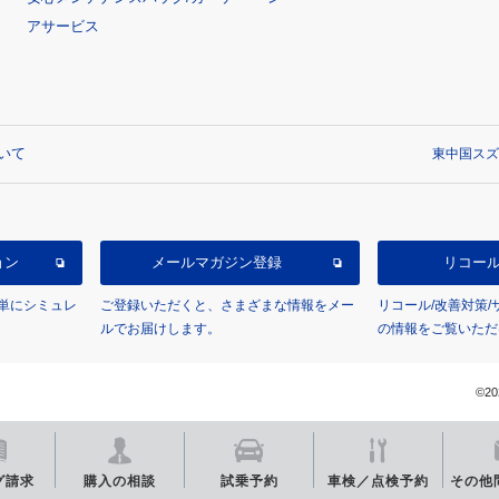
アサービス
いて
東中国スズキ
ョン
メールマガジン登録
リコー
単にシミュレ
ご登録いただくと、さまざまな情報をメー
リコール/改善対策
ルでお届けします。
の情報をご覧いただ
©20
グ
請求
購入の相談
試乗予約
車検／点検
予約
その他