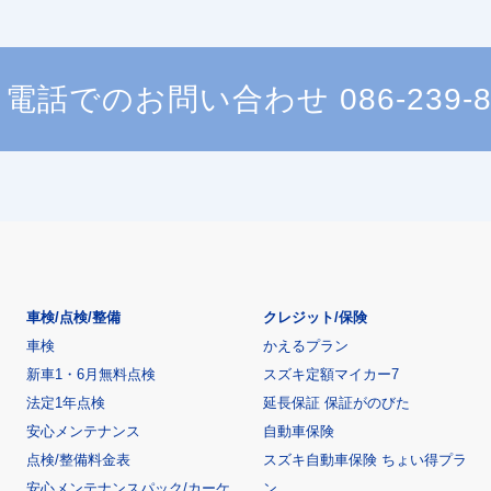
電話でのお問い合わせ
086-239-
車検/点検/整備
クレジット/保険
車検
かえるプラン
新車1・6月無料点検
スズキ定額マイカー7
法定1年点検
延長保証 保証がのびた
安心メンテナンス
自動車保険
点検/整備料金表
スズキ自動車保険 ちょい得プラ
安心メンテナンスパック/カーケ
ン