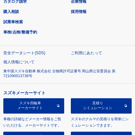
カタログ請求
企業情報
購入相談
採用情報
試乗車検索
車検/点検/整備予約
安全データシート(SDS)
ご利用にあたって
個人情報について
東中国スズキ自動車 株式会社 古物商許可証番号 岡山県公安委員会 第
721090013738号
スズキメーカーサイト
スズキ四輪車
見積り
メーカーサイト
シミュレーション
車種の詳細などメーカー情報をご覧
スズキのクルマの見積りを簡単にシ
いただける、メーカーサイトです。
ミュレーションできます。