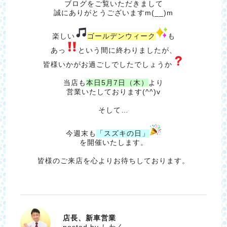
ブログをご覧いただきまして
誠にありがとうございますm(__)m
楽しい
ゴールデンウィーク
も
あっ
という間に終わりましたが、
皆様いかがお過ごしでしたでしょうか
当店も
本日5月7日（木）
より
営業いたしております(^^)v
そして…
今週末も
「スズキの日」
を開催いたします。
皆様のご来店を心よりお待ちしております。
店長、新車営業
しわく
posted by しわく