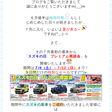
ブログをご覧いただきまして
誠にありがとうございますm(__)m
６月後半は
梅雨時期
らしく
じめじめした日々が続きましたが…
７月に入り、いよいよ
夏が来る～
ですね(^_-)-☆
さて…
その７月最初の週末から
「
スズキの日
プレミアム商談会
」を
開催いたします
期間は
７/4（土）
～
７/12（日）
まで！
９日間
だけの
特別なセール
です(^^)v
期間中に
スズキの新車
を
ご成約
いただきました皆様に
は