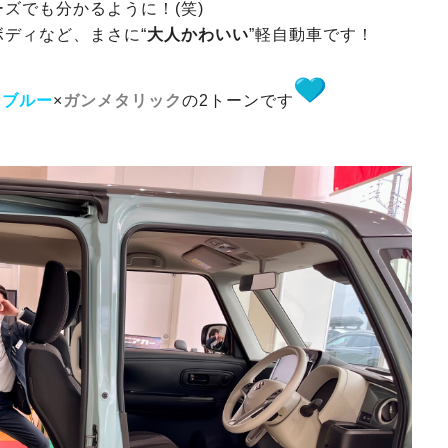
ズでも分かるように！(笑)
ディなど、まさに“
大人かわいい
”軽自動車です！
フブルー
×
ガンメタリック
の2トーンです