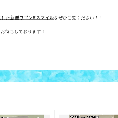
化した
新型ワゴンRスマイル
をぜひご覧ください！！
店お待ちしております！