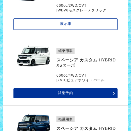
660cc/2WD/CVT
[WBW]モスグレーメタリック
展示車
軽乗用車
スペーシア カスタム
HYBRID
XSターボ
660cc/4WD/CVT
[ZVR]ピュアホワイトパール
試乗予約
軽乗用車
スペーシア カスタム
HYBRID