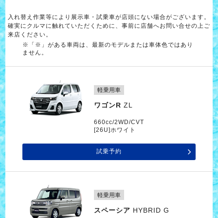
入れ替え作業等により展示車・試乗車が店頭にない場合がございます。
確実にクルマに触れていただくために、事前に店舗へお問い合せの上ご
来店ください。
※「※」がある車両は、最新のモデルまたは車体色ではあり
ません。
軽乗用車
ワゴンR
ZL
660cc/2WD/CVT
[26U]ホワイト
試乗予約
軽乗用車
スペーシア
HYBRID G