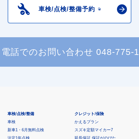
車検/点検/
整備予約
電話でのお問い合わせ
048-775-
車検/点検/整備
クレジット/保険
車検
かえるプラン
新車1・6月無料点検
スズキ定額マイカー7
法定1年点検
延長保証 保証がのびた