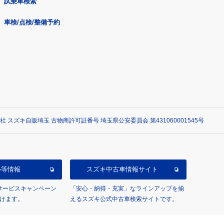
試乗車検索
車検/点検/整備予約
社 スズキ自販埼玉 古物商許可証番号 埼玉県公安委員会 第431060001545号
ル等情報
スズキ中古車情報サイト
/サービスキャンペーン
「安心・納得・充実」なラインアップを揃
けます。
えるスズキ公式中古車検索サイトです。