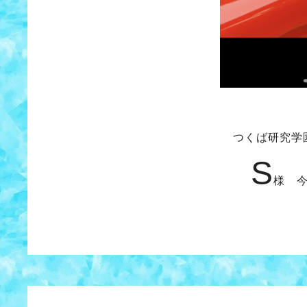
つくば研究学園
S
様 