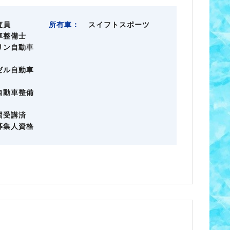
査員
所有車：
スイフトスポーツ
車整備士
リン自動車
ゼル自動車
自動車整備
習受講済
募集人資格