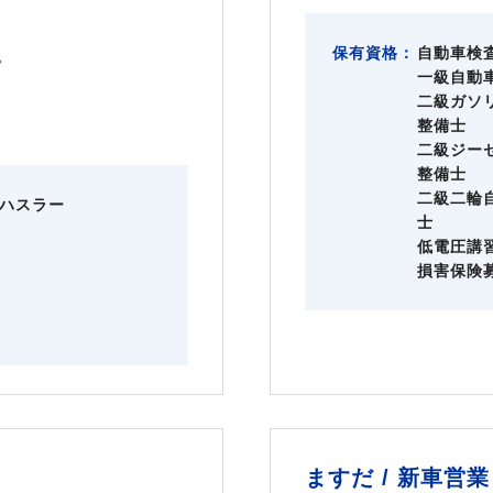
保有資格：
自動車検
。
一級自動
二級ガソ
整備士
二級ジー
整備士
二級二輪
ハスラー
士
低電圧講
損害保険
ますだ /
新車営業