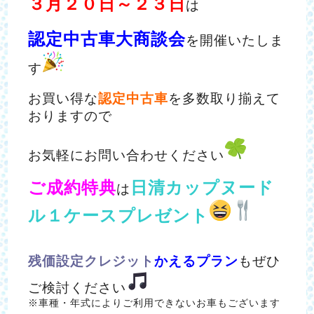
３月２０日～２３日
は
認定中古車大商談会
を開催いたしま
す
お買い得な
認定中古車
を多数取り揃えて
おりますので
お気軽にお問い合わせください
ご成約特典
日清カップヌード
は
ル１ケースプレゼント
残価設定クレジット
かえるプラン
もぜひ
ご検討ください
※車種・年式によりご利用できないお車もございます