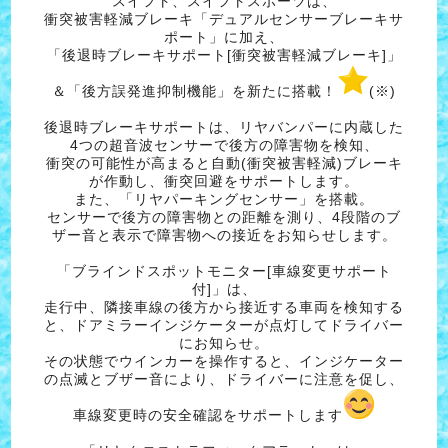
スイフト、スイフトスポーツは、
衝突被害軽減ブレーキ「デュアルセンサーブレーキサ
ポート」に加え、
「後退時ブレーキサポート[衝突被害軽減ブレーキ]」
＆「後方誤発進抑制機能」を新たに搭載！
(※)
後退時ブレーキサポートは、リヤバンパーに内蔵した
4つの超音波センサーで後方の障害物を検知、
衝突の可能性が高まると自動(衝突被害軽減)ブレーキ
が作動し、衝突回避をサポートします。
また、「リヤパーキングセンサー」を搭載。
センサーで後方の障害物との距離を測り、4段階のブ
ザー音と表示で障害物への接近をお知らせします。
「ブラインドスポットモニター[車線変更サポート
付]」は、
走行中、隣接車線の後方から接近する車両を検知する
と、ドアミラーインジケーターが点灯してドライバー
にお知らせ。
その状態でウインカーを操作すると、インジケーター
の点滅とブザー音により、ドライバーに注意を促し、
車線変更時の安全確認をサポートします