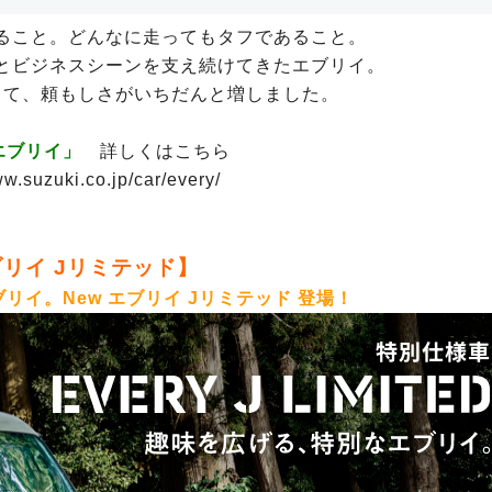
ること。どんなに走ってもタフであること。
とビジネスシーンを支え続けてきたエブリイ。
して、頼もしさがいちだんと増しました。
 エブリイ」
詳しくはこちら
ww.suzuki.co.jp/car/every/
リイ Jリミテッド】
リイ。New エブリイ Jリミテッド 登場！