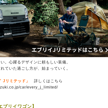
ない。心躍るデザインに頼もしい装備。
憧れていた過ごし方が、始まっていく。
イ Jリミテッド」
詳しくはこちら
zuki.co.jp/car/every_j_limited/
エブリイワゴン】