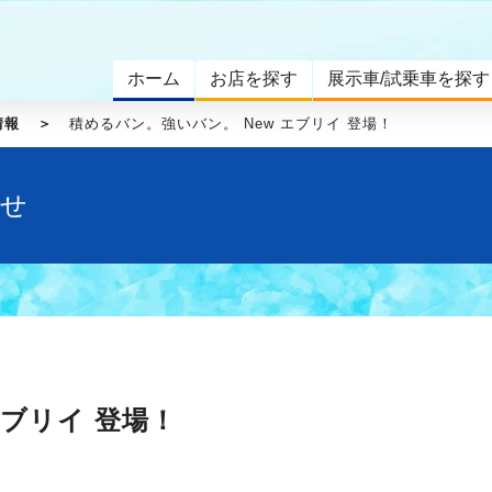
ホーム
お店を探す
展示車/試乗車を探す
情報
積めるバン。強いバン。 New エブリイ 登場！
らせ
エブリイ 登場！