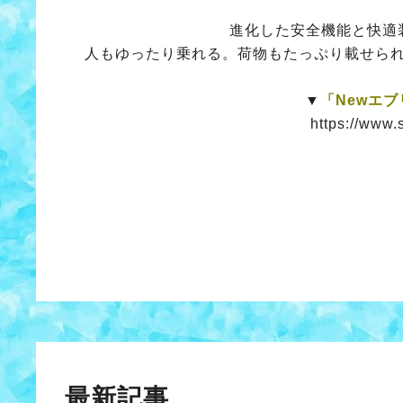
進化した安全機能と快適
人もゆったり乗れる。荷物もたっぷり載せら
▼
「Newエ
https://www.
最新記事