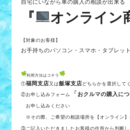
自宅にいながら車の購入の相談が出来る
『
オンライン
【対象のお客様】
お手持ちのパソコン・スマホ・タブレッ
利用方法はコチラ
福岡支店
飯塚支店
①
又は
どちらかを選択して
『
おクルマの購入につ
②お申し込みフォーム
お申し込みください
※その際、ご希望の相談場所を【オンライン】
③ご記入いただきましたお客様の住所から判断し