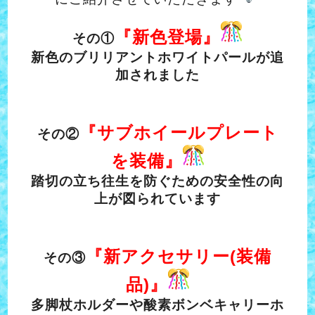
『新色登場』
その
①
新色のブリリアントホワイトパール
が追
加されました
『サブホイールプレート
その②
を装備』
踏切の立ち往生を防ぐための安全性の向
上が図られています
『新アクセサリー(装備
その③
品)』
多脚杖ホルダーや
酸素ボンベキャリーホ