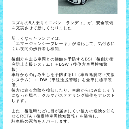
スズキの8人乗りミニバン「ランディ」が、安全装備
を充実させて新しくなりました！
新しくなったランディは、
「エマージェンシーブレーキ」が進化して、気付きに
くい夜間の歩行者も検知。
後側方を走る車両との接触を予防するBSI（後側方衝
突防止支援システム）＋BSW（後側方車両検知警
報）、
車線からのはみ出しを予防するLI（車線逸脱防止支援
システム）＋LDW（車線逸脱警報）を全車に標準装
備。
後方に迫る危険を検知したり、車線からはみ出しそう
になった場合、クルマがステアリング操作をアシスト
します。
また、後退時などに目が届きにくい後方の危険を知ら
せるRCTA（後退時車両検知警報）を装備し、
駐車時の死角をカバーします。