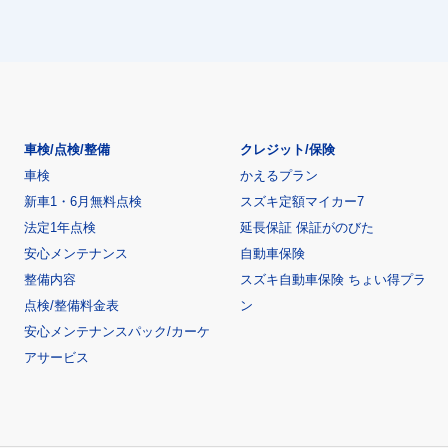
車検/点検/整備
クレジット/保険
車検
かえるプラン
新車1・6月無料点検
スズキ定額マイカー7
法定1年点検
延長保証 保証がのびた
安心メンテナンス
自動車保険
整備内容
スズキ自動車保険 ちょい得プラ
点検/整備料金表
ン
安心メンテナンスパック/カーケ
アサービス