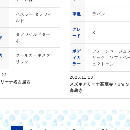
車種
ラパン
ハスラー タフワイ
ルド
グレ
X
タフワイルドター
ード
ド
ボ
ボデ
フォーンベージュ
カ
クールカーキメタ
ィカ
リック ソフトベ
リック
ラー
ュ２トーン
.22
2025.11.13
アリーナ名古屋西
スズキアリーナ高蔵寺 / U’s ST
高蔵寺