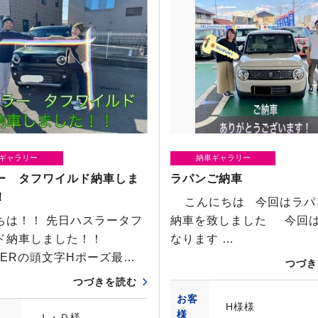
ギャラリー
納車ギャラリー
ー タフワイルド納車しま
ラパンご納車
！
こんにちは 今回はラパ
ちは！！ 先日ハスラータフ
納車を致しました 今回
ド納車しました！！
なります …
LERの頭文字Hポーズ最…
つづき
つづきを読む
お客
H様様
様
Ｉ・Ｄ様