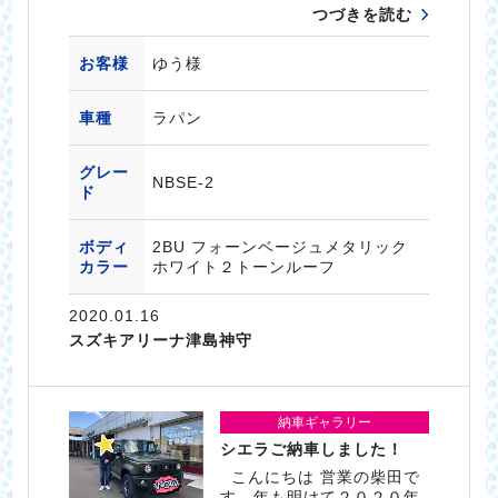
つづきを読む
お客様
ゆう様
車種
ラパン
グレー
NBSE-2
ド
ボディ
2BU フォーンベージュメタリック
カラー
ホワイト２トーンルーフ
2020.01.16
スズキアリーナ津島神守
納車ギャラリー
シエラご納車しました！
こんにちは 営業の柴田で
す 年も明けて２０２０年