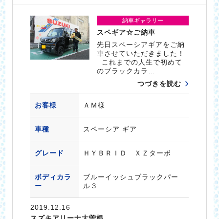
納車ギャラリー
スペギア☆ご納車
先日スペーシアギアをご納
車させていただきました！
これまでの人生で初めて
のブラックカラ…
つづきを読む
お客様
ＡＭ様
車種
スペーシア ギア
グレード
ＨＹＢＲＩＤ ＸＺターボ
ボディカラ
ブルーイッシュブラックパー
ー
ル３
2019.12.16
スズキアリーナ大曽根