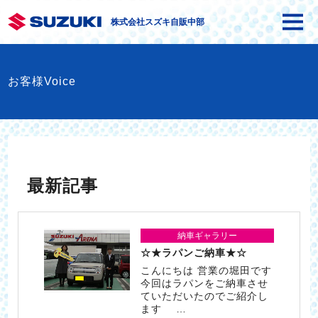
株式会社スズキ自販中部
お客様Voice
最新記事
納車ギャラリー
☆★ラパンご納車★☆
こんにちは 営業の堀田です
今回はラパンをご納車させ
ていただいたのでご紹介し
ます …