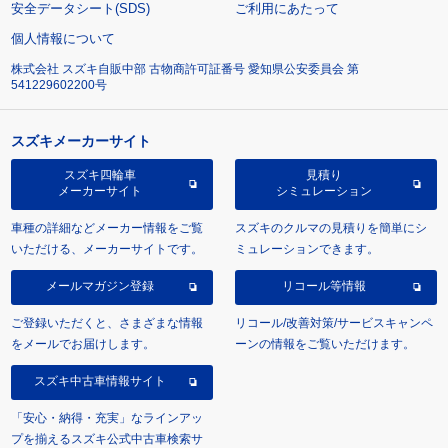
安全データシート(SDS)
ご利用にあたって
個人情報について
株式会社 スズキ自販中部 古物商許可証番号 愛知県公安委員会 第
541229602200号
スズキメーカーサイト
スズキ四輪車
見積り
メーカーサイト
シミュレーション
車種の詳細などメーカー情報をご覧
スズキのクルマの見積りを簡単にシ
いただける、メーカーサイトです。
ミュレーションできます。
メールマガジン登録
リコール等情報
ご登録いただくと、さまざまな情報
リコール/改善対策/サービスキャンペ
をメールでお届けします。
ーンの情報をご覧いただけます。
スズキ中古車情報サイト
「安心・納得・充実」なラインアッ
プを揃えるスズキ公式中古車検索サ