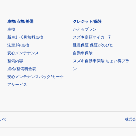
車検/点検/整備
クレジット/保険
車検
かえるプラン
新車1・6月無料点検
スズキ定額マイカー7
法定1年点検
延長保証 保証がのびた
安心メンテナンス
自動車保険
整備内容
スズキ自動車保険 ちょい得プラ
点検/整備料金表
ン
安心メンテナンスパック/カーケ
アサービス
いて
株式会