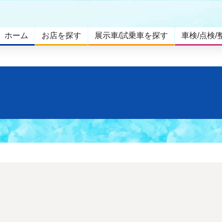
ホーム
お店を探す
展示車/試乗車を探す
車検/点検/
。