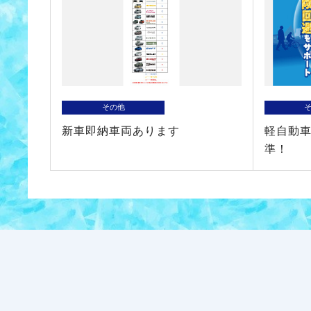
その他
新車即納車両あります
軽自動
準！