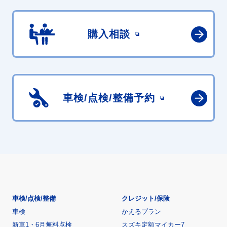
購入相談
車検/点検/
整備予約
車検/点検/整備
クレジット/保険
車検
かえるプラン
新車1・6月無料点検
スズキ定額マイカー7