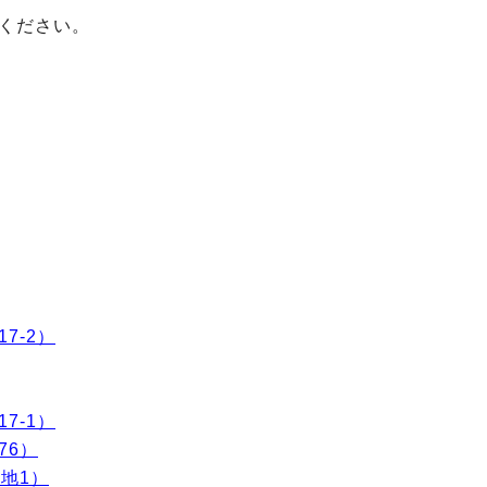
ください。
7-2）
7-1）
76）
地1）