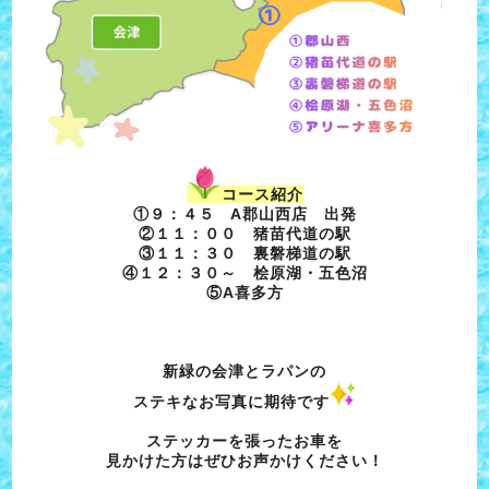
コース紹介
①９：４５ A郡山西店 出発
②１１：００ 猪苗代道の駅
③１１：３０ 裏磐梯道の駅
④１２：３０～ 桧原湖・五色沼
⑤A喜多方
新緑の会津とラパンの
ステキなお写真に期待です
ステッカーを張ったお車を
見かけた方はぜひお声かけください！