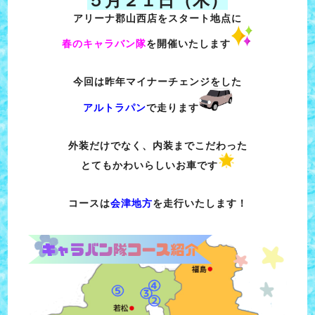
５月２１日（木）
アリーナ郡山西店をスタート地点に
春のキャラバン隊
を開催いたします
今回は昨年
マイナーチェンジをした
アルトラパン
で走ります
外装だけでなく、内装までこだわった
とてもかわいらしいお車です
コースは
会津地方
を走行いたします！