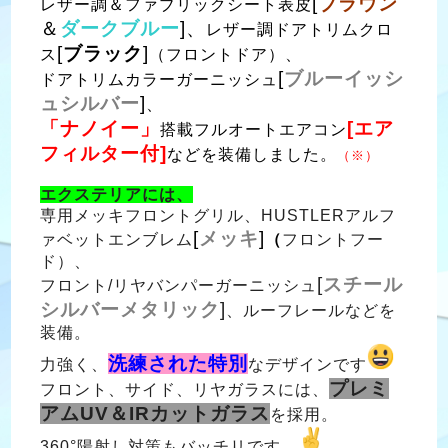
[
ブラウン
レザー調＆ファブリックシート表皮
＆
ダークブルー
]、
レザー調ドアトリムクロ
[
ブラック
]
ス
（
フロントドア）、
[
ブルーイッシ
ドアトリムカラーガーニッシュ
ュシルバー
]
、
「ナノイー」
[エア
搭載フルオートエアコン
フィルター付]
などを装備しました。
（※）
エクステリアには、
専用メッキフロントグリル、HUSTLERアルフ
[
メッキ
]
ァベットエンブレム
（
フロントフー
ド）、
[
スチール
フロント/リヤバンパーガーニッシュ
シルバーメタリック
]
、ルーフレールなどを
装備。
洗練された特別
力強く、
なデザインです
プレミ
フロント、サイド、リヤガラスには、
アムUV＆IRカットガラス
を採用。
360°陽射し対策もバッチリです。