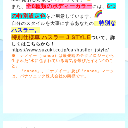
全8種類のボディーカラー
6つ
また、
には、
の特別設定色
をご用意しています。
特別な
自分のスタイルを大事にするあなたの
、
ハスラー。
特別仕様車 ハスラー J STYLE
ついて、詳
しくはこちらから！
https://www.suzuki.co.jp/car/hustler_jstyle/
※ ナノイー（nanoe）は最先端のテクノロジーから
生まれた”水に包まれている電気を帯びたイオン”のこ
と。
「nanoe」、「ナノイー」及び「nanoe」マーク
は、パナソニック株式会社の商標です。