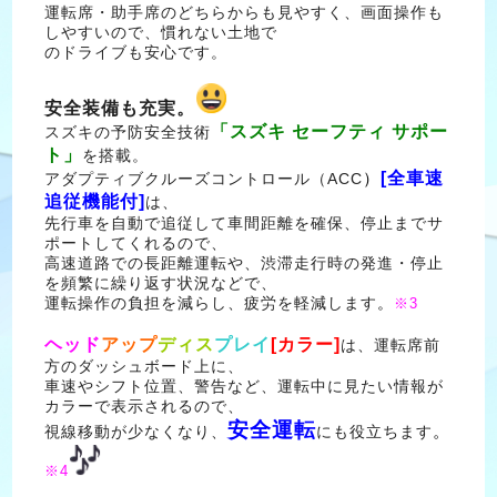
運転席・助手席のどちらからも見やすく、画面操作も
しやすいので、慣れない土地で
のドライブも安心です。
安全装備も充実。
「スズキ セーフティ サポー
スズキの予防安全技術
ト」
を搭載。
[全車速
アダプティブクルーズコントロール（ACC
）
追従機能付]
は、
先行車を自動で追従して車間距離を確保、停止までサ
ポートしてくれるので、
高速道路での長距離運転や、渋滞走行時の発進・停止
を頻繁に繰り返す状況などで、
運転操作の負担を減らし、疲労を軽減します
。
※3
ヘッド
アップ
ディス
プレイ
[カラー]
は、運転席前
方のダッシュボード上に、
車速やシフト位置、警告など、運転中に見たい情報が
カラーで表示されるので、
安全運転
視線移動が少なくなり、
にも役立ちます
。
※
4