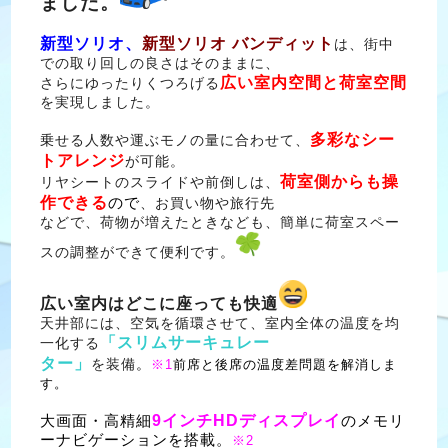
ました。
新型ソリオ、
新型ソリオ バンディット
は、街中
での取り回しの良さはそのままに、
広い室内空間と荷室空間
さらにゆったりくつろげる
を実現しました。
多彩なシー
乗せる人数や運ぶモノの量に合わせて、
トアレンジ
が可能。
荷室側からも操
リヤシートのスライドや前倒しは、
作できる
ので
、お買い物や旅行先
などで、荷物が増えたときなども、簡単に荷室スペー
スの調整ができて便利です。
広い室内はどこに座っても快適
天井部には、空気を循環させて、室内全体の温度を均
「スリムサーキュレー
一化する
ター」
を装備
。
※1
前席と後席の温度差問題を解消しま
す。
9インチHDディスプレイ
大画面・高精細
のメモリ
ーナビゲーションを搭載。
※
2