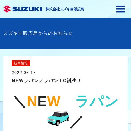
株式会社スズキ自販広島
スズキ自販広島からのお知らせ
新車情報
2022.06.17
NEWラパン／ラパン LC誕生！
＼
N
E
W
ラパン
／