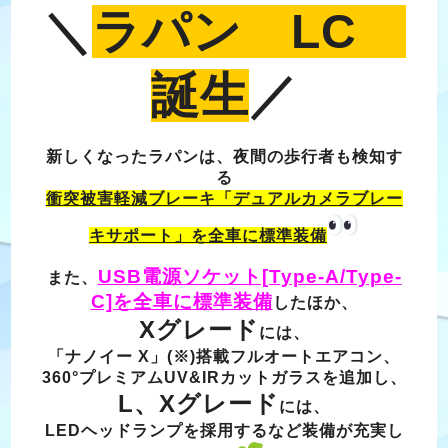
＼
ラパン LC
誕生
／
新しくなったラパンは、夜間の歩行者も検知す
る
衝突被害軽減ブレーキ「デュアルカメラブレー
キサポート」を全車に標準装備
USB電源ソケット[Type-A/Type-
また、
C]を全車に標準装備
したほか、
Xグレード
には、
「ナノイー X」(※)搭載フルオートエアコン、
360°プレミアムUV&IRカットガラスを追加し、
L、Xグレード
には、
LEDヘッドランプを採用するなど装備が充実し