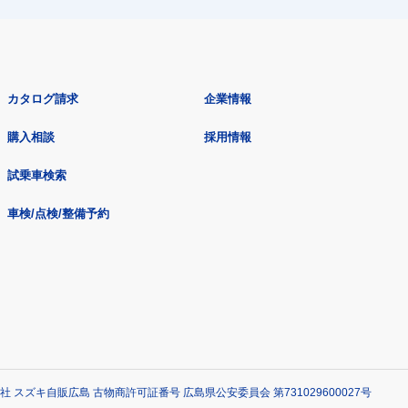
カタログ請求
企業情報
購入相談
採用情報
試乗車検索
車検/点検/整備予約
社 スズキ自販広島 古物商許可証番号 広島県公安委員会 第731029600027号