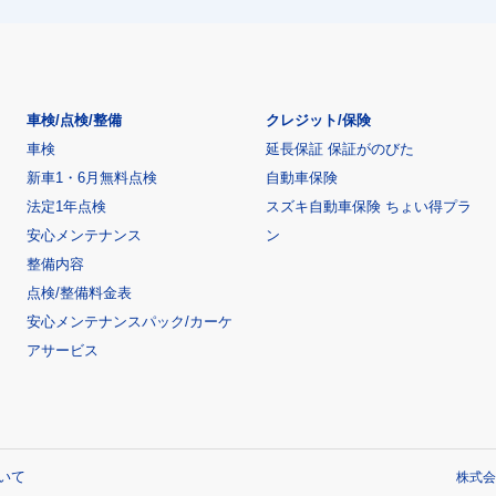
車検/点検/整備
クレジット/保険
車検
延長保証 保証がのびた
新車1・6月無料点検
自動車保険
法定1年点検
スズキ自動車保険 ちょい得プラ
安心メンテナンス
ン
整備内容
点検/整備料金表
安心メンテナンスパック/カーケ
アサービス
いて
株式会