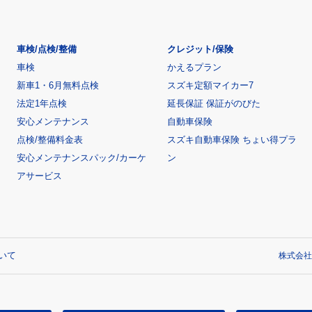
車検/点検/整備
クレジット/保険
車検
かえるプラン
新車1・6月無料点検
スズキ定額マイカー7
法定1年点検
延長保証 保証がのびた
安心メンテナンス
自動車保険
点検/整備料金表
スズキ自動車保険 ちょい得プラ
安心メンテナンスパック/カーケ
ン
アサービス
いて
株式会社