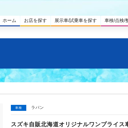
ホーム
お店を探す
展示車/試乗車を探す
車検/点検/
ラパン
車種
スズキ自販北海道オリジナルワンプライス