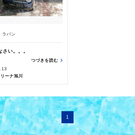
ラパン
なさい。。。
つづきを読む
.13
アリーナ旭川
1