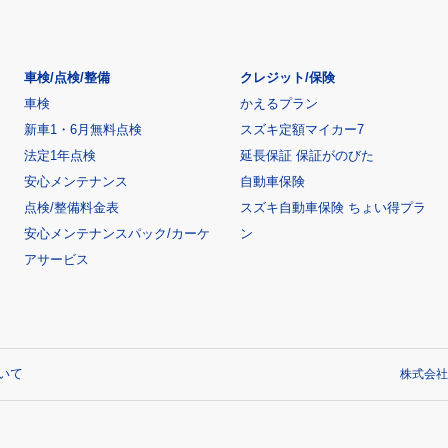
車検/点検/整備
クレジット/保険
車検
かえるプラン
新車1・6月無料点検
スズキ定額マイカー7
法定1年点検
延長保証 保証がのびた
安心メンテナンス
自動車保険
点検/整備料金表
スズキ自動車保険 ちょい得プラ
安心メンテナンスパック/カーケ
ン
アサービス
いて
株式会社