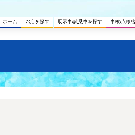
ホーム
お店を探す
展示車/試乗車を探す
車検/点検/
。