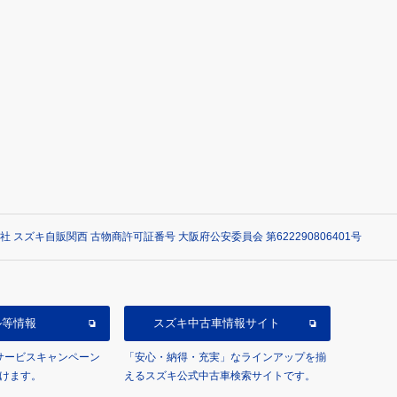
社 スズキ自販関西 古物商許可証番号 大阪府公安委員会 第622290806401号
ル等情報
スズキ中古車情報サイト
/サービスキャンペーン
「安心・納得・充実」なラインアップを揃
けます。
えるスズキ公式中古車検索サイトです。