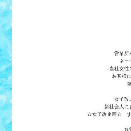
営業所
ネー
当社女性
お客様
女子改
新社会人に
☆女子改企画☆ 
各