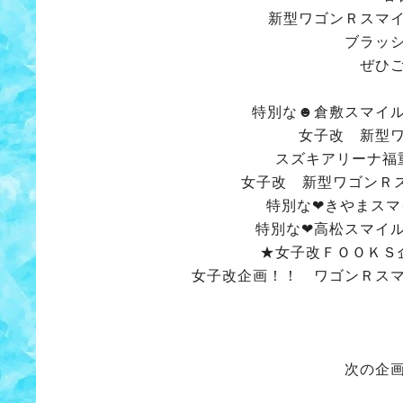
新型ワゴンＲスマ
ブラッ
ぜひ
特別な☻倉敷スマイ
女子改 新型
スズキアリーナ福
女子改 新型ワゴンＲスマ
特別な❤きやまスマ
特別な❤高松スマイ
★女子改ＦＯＯＫＳ
女子改企画！！ ワゴンＲス
次の企