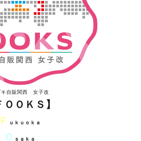
ズキ自販関西 女子改
ＦＯＯＫＳ】
Ｆ
ｕｋｕｏｋａ
Ｏ
ｓａｋａ