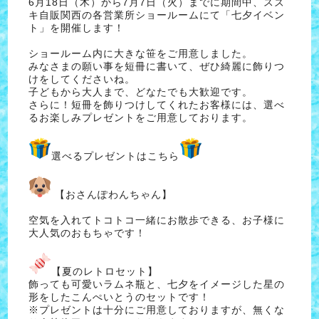
6月18日（木）から7月7日（火）までに期間中、スズ
キ自販関西の各営業所ショールームにて「七夕イベン
ト」を開催します！
ショールーム内に大きな笹をご用意しました。
みなさまの願い事を短冊に書いて、ぜひ綺麗に飾りつ
けをしてくださいね。
子どもから大人まで、どなたでも大歓迎です。
さらに！短冊を飾りつけしてくれたお客様には、選べ
るお楽しみプレゼントをご用意しております。
選べるプレゼントはこちら
【おさんぽわんちゃん】
空気を入れてトコトコ一緒にお散歩できる、お子様に
大人気のおもちゃです！
【夏のレトロセット】
飾っても可愛いラムネ瓶と、七夕をイメージした星の
形をしたこんぺいとうのセットです！
※プレゼントは十分にご用意しておりますが、無くな