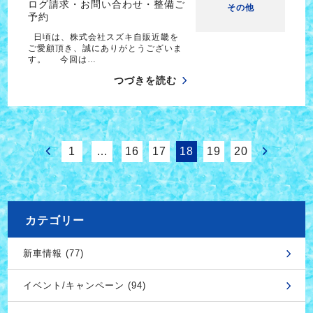
ログ請求・お問い合わせ・整備ご
その他
予約
日頃は、株式会社スズキ自販近畿を
ご愛顧頂き、誠にありがとうございま
す。 今回は…
つづきを読む
1
…
16
17
18
19
20
カテゴリー
新車情報 (77)
イベント/キャンペーン (94)