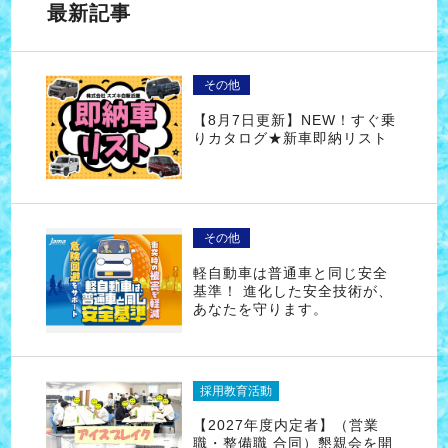
最新記事
その他
【8月7日更新】NEW！すぐ乗
りカタログ★新車即納リスト
その他
軽自動車は普通車と同じ安全
基準！ 進化した安全技術が、
あなたを守ります。
採用教育活動
【2027年度内定者】（営業
職・整備職 合同）懇親会を開