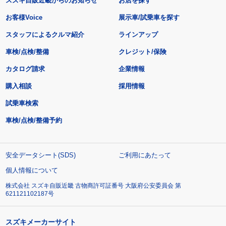
スズキ自販近畿からのお知らせ
お店を探す
お客様Voice
展示車/試乗車を探す
スタッフによるクルマ紹介
ラインアップ
車検/点検/整備
クレジット/保険
カタログ請求
企業情報
購入相談
採用情報
試乗車検索
車検/点検/整備予約
安全データシート(SDS)
ご利用にあたって
個人情報について
株式会社 スズキ自販近畿 古物商許可証番号 大阪府公安委員会 第
621121102187号
スズキメーカーサイト