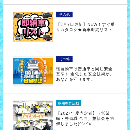
その他
【8月7日更新】NEW！すぐ乗
りカタログ★新車即納リスト
その他
軽自動車は普通車と同じ安全
基準！ 進化した安全技術が、
あなたを守ります。
採用教育活動
【2027年度内定者】（営業
職・整備職 合同）懇親会を開
催しました(^▽^)/