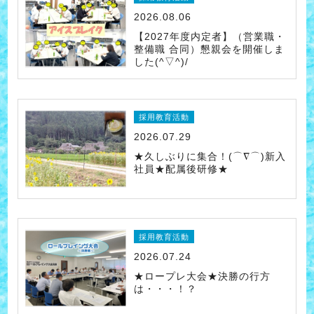
2026.08.06
【2027年度内定者】（営業職・
整備職 合同）懇親会を開催しま
した(^▽^)/
採用教育活動
2026.07.29
★久しぶりに集合！(⌒∇⌒)新入
社員★配属後研修★
採用教育活動
2026.07.24
★ロープレ大会★決勝の行方
は・・・！？