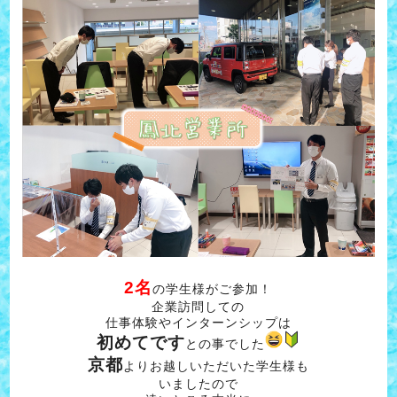
2名
の学生様がご参加！
企業訪問しての
仕事体験やインターンシップは
初めてです
との事でした
京都
よりお越しいただいた学生様も
いましたので