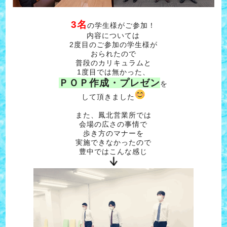
3名
の学生様がご参加！
内容については
2度目のご参加の学生様が
おられたので
普段のカリキュラムと
1度目では無かった、
ＰＯＰ作成・プレゼン
を
して頂きました
また、鳳北営業所では
会場の広さの事情で
歩き方のマナーを
実施できなかったので
豊中ではこんな感じ