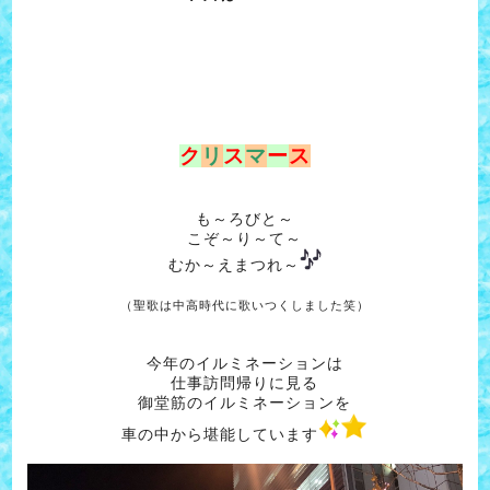
ク
リ
ス
マ
ー
ス
も～ろびと～
こぞ～り～て～
むか～えまつれ～
（聖歌は中高時代に歌いつくしました笑）
今年のイルミネーションは
仕事訪問帰りに見る
御堂筋のイルミネーションを
車の中から堪能しています