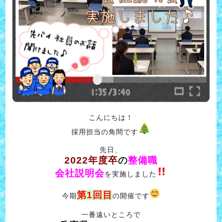
こんにちは！
採用担当の角間です
先日、
2022年度卒
の
整備職
会社説明会
を実施しました
第1回目
今期
の開催です
一番遠いところで