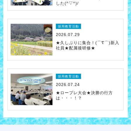
した(^▽^)/
採用教育活動
2026.07.29
★久しぶりに集合！(⌒∇⌒)新入
社員★配属後研修★
採用教育活動
2026.07.24
★ロープレ大会★決勝の行方
は・・・！？