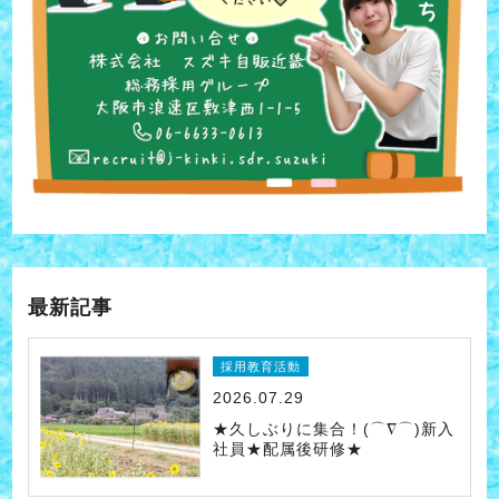
最新記事
採用教育活動
2026.07.29
★久しぶりに集合！(⌒∇⌒)新入
社員★配属後研修★