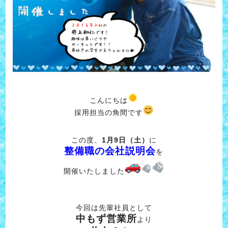
こんにちは
採用担当の角間です
この度、
1月9日（土）
に
整備職の会社説明会
を
開催いたしました
今回は先輩社員として
中もず営業所
より