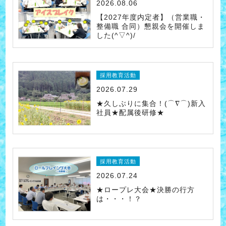
2026.08.06
【2027年度内定者】（営業職・
整備職 合同）懇親会を開催しま
した(^▽^)/
採用教育活動
2026.07.29
★久しぶりに集合！(⌒∇⌒)新入
社員★配属後研修★
採用教育活動
2026.07.24
★ロープレ大会★決勝の行方
は・・・！？